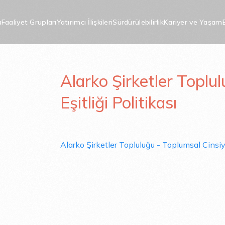
a
Faaliyet Grupları
Yatırımcı İlişkileri
Sürdürülebilirlik
Kariyer ve Yaşam
Alarko Şirketler Topluluğu Toplumsal Cinsiyet Eşitliği Politikası
Alarko Şirketler Toplu
 Topluluğu Toplu
Eşitliği Politikası
ı
Alarko Şirketler Topluluğu - Toplumsal Cinsiye