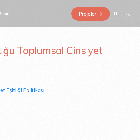
Projeler
Basın
TR
luğu Toplumsal Cinsiyet
msal Cinsiyet
t Eşitliği Politikası