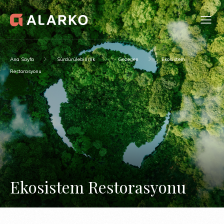
Ana Sayfa
Sürdürülebilirlik
Gezegen
Ekosistem
Restorasyonu
Ekosistem Restorasyonu