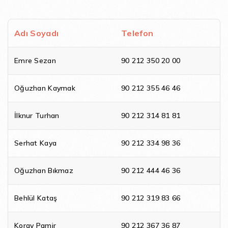
Adı Soyadı
Telefon
Emre Sezan
90 212 350 20 00
Oğuzhan Kaymak
90 212 355 46 46
İlknur Turhan
90 212 314 81 81
Serhat Kaya
90 212 334 98 36
Oğuzhan Bıkmaz
90 212 444 46 36
Behlül Kataş
90 212 319 83 66
Koray Pamir
90 212 367 36 87