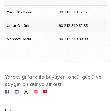
Yagiz Kiziltekin
90 212 319 12 12
Umut Öztürk
90 212 310 62 85
Mehmet Bodur
90 212 319 80 00
Yarattığı fark ile büyüyen, öncü, güçlü ve
saygın bir dünya şirketi.