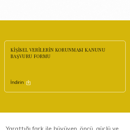
KİŞİSEL VERİLERİN KORUNMASI KANUNU
BAŞVURU FORMU
İndirin
Yarattığı fark ile büyüyen, öncü, güçlü ve