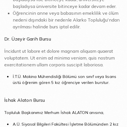
başladıysa üniversite bitinceye kadar devam eder.
Öğrencinin anne veya babasının emeklilik ve ölüm
nedeni dışındaki bir nedenle Alarko Topluluğu'ndan
ayrılması halinde burs iptal edilir.
Dr. Üzeyir Garih Bursu
İncidunt ut labore et dolore magnam aliquam quaerat
voluptatem. Ut enim ad minima veniam, quis nostrum
exercitationem ullam corporis suscipit laboriosa.
İ.T.Ü. Makina Mühendisliği Bölümü son sınıf veya lisans
üstü öğrenim gören 5 kız öğrenciye verilen burstur.
İshak Alaton Bursu
Topluluk Başkanımız Merhum İshak ALATON anısına,
A.Ü. Siyasal Bilgileri Fakültesi İşletme Bölümünden 2 kız