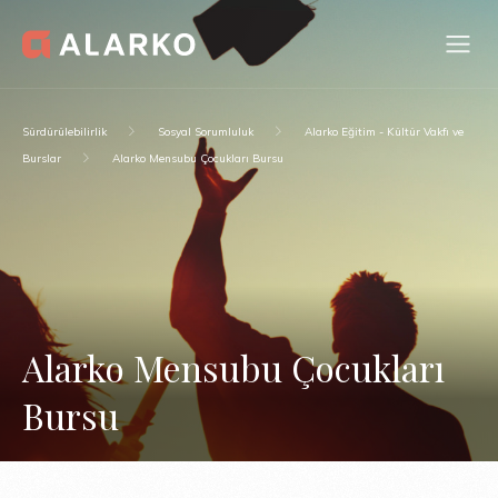
Sürdürülebilirlik
Sosyal Sorumluluk
Alarko Eğitim - Kültür Vakfı ve
Burslar
Alarko Mensubu Çocukları Bursu
Alarko Mensubu Çocukları
Bursu