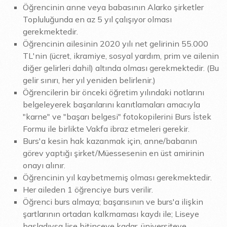
Öğrencinin anne veya babasının Alarko şirketler
Topluluğunda en az 5 yıl çalışıyor olması
gerekmektedir.
Öğrencinin ailesinin 2020 yılı net gelirinin 55.000
TL'nin (ücret, ikramiye, sosyal yardım, prim ve ailenin
diğer gelirleri dahil) altında olması gerekmektedir. (Bu
gelir sınırı, her yıl yeniden belirlenir.)
Öğrencilerin bir önceki öğretim yılındaki notlarını
belgeleyerek başarılarını kanıtlamaları amacıyla
"karne" ve "başarı belgesi" fotokopilerini Burs İstek
Formu ile birlikte Vakfa ibraz etmeleri gerekir.
Burs'a kesin hak kazanmak için, anne/babanın
görev yaptığı şirket/Müessesenin en üst amirinin
onayı alınır.
Öğrencinin yıl kaybetmemiş olması gerekmektedir.
Her aileden 1 öğrenciye burs verilir.
Öğrenci burs almaya; başarısının ve burs'a ilişkin
şartlarının ortadan kalkmaması kaydı ile; Liseye
başladıysa lise bitinceye kadar, üniversiteye