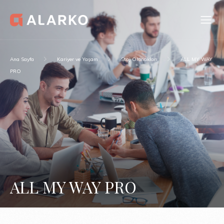
Ana Sayfa
Kariyer ve Yaşam
Staj Olanakları
ALL MY WAY
PRO
ALL MY WAY PRO