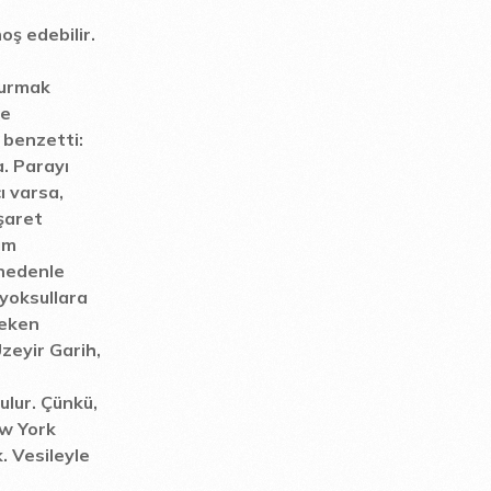
oş edebilir.
 kurmak
ce
 benzetti:
a. Parayı
ı varsa,
işaret
ım
 nedenle
 yoksullara
reken
zeyir Garih,
ulur. Çünkü,
ew York
. Vesileyle