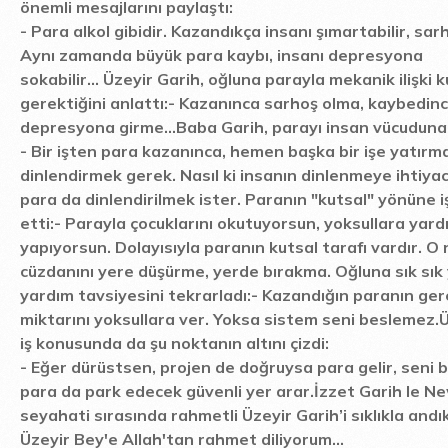
önemli mesajlarını paylaştı:
-
Para alkol gibidir. Kazandıkça insanı şımartabilir, sarh
Aynı zamanda büyük para kaybı, insanı depresyona
sokabilir... Üzeyir Garih, oğluna parayla mekanik ilişki
gerektiğini anlattı:
-
Kazanınca sarhoş olma, kaybedin
depresyona girme...
Baba Garih, parayı insan vücuduna
-
Bir işten para kazanınca, hemen başka bir işe yatırm
dinlendirmek gerek. Nasıl ki insanın dinlenmeye ihtiyac
para da dinlendirilmek ister. Paranın "kutsal" yönüne 
etti:
-
Parayla çocuklarını okutuyorsun, yoksullara yard
yapıyorsun. Dolayısıyla paranın kutsal tarafı vardır. O
cüzdanını yere düşürme, yerde bırakma. Oğluna sık sık
yardım tavsiyesini tekrarladı:
-
Kazandığın paranın ge
miktarını yoksullara ver. Yoksa sistem seni beslemez.
Ü
iş konusunda da şu noktanın altını çizdi:
-
Eğer dürüstsen, projen de doğruysa para gelir, seni b
para da park edecek güvenli yer arar.
İzzet Garih le N
seyahati sırasında rahmetli Üzeyir Garih’i sıklıkla andık
Üzeyir Bey'e Allah'tan rahmet diliyorum...