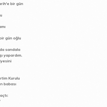
rih'e bir gün
tu
amı
bir gün oğlu
 da sandala
şı yapardım.
yesini
tim Kurulu
an babası
açtı:
"