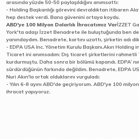
arasında yüzde 50-50 paylaşıldığını anımsattı:
-
Holding Başkanlığı görevini devraldıktan itibaren Ala
hep destek verdi. Bana güvenini ortaya koydu.
ABD'ye 100 Milyon Dolarlık İhracatımız Var
İZZET Ga
York'ta adaşı İzzet Benadrete ile buluştuğunda ben de
yanındaydım. Benadrete, kartını uzattı, şirketin adı dik
-
EDPA USA Inc. Yönetim Kurulu Başkanı.
Akın Holding i
Ticaret ini anımsadım: Dış ticaret şirketlerini rahmetli
kurdurmuştu. Daha sonra bir bölümü kapandı. EDPA’ nın
sürdürdüğünün farkında değildim. Benadrete, EDPA USA
Nuri Akın'la ortak olduklarını vurguladı:
-
Yılın 6-8 ayını ABD'de geçiriyorum. ABD'ye 100 milyon
ihracat yapıyoruz.