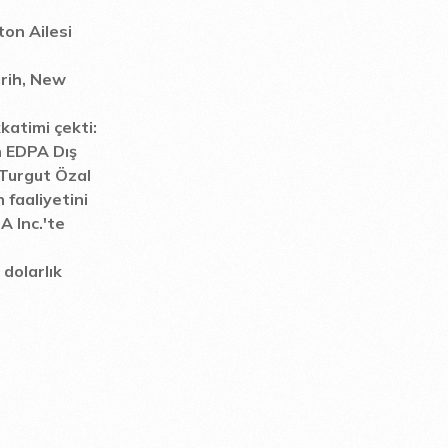
ton Ailesi
rih, New
katimi çekti:
n EDPA Dış
 Turgut Özal
 faaliyetini
 Inc.'te
 dolarlık