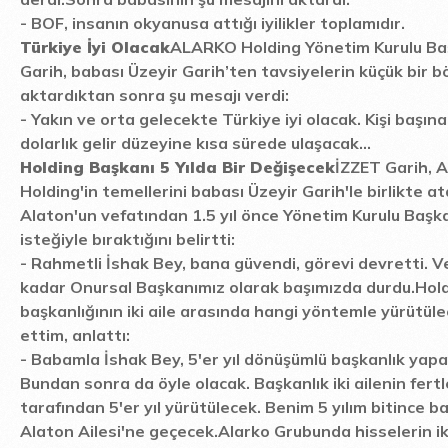
-
BOF, insanın okyanusa attığı iyilikler toplamıdır.
Türkiye İyi Olacak
ALARKO Holding Yönetim Kurulu Ba
Garih, babası Üzeyir Garih’ten tavsiyelerin küçük bir 
aktardıktan sonra şu mesajı verdi:
-
Yakın ve orta gelecekte Türkiye iyi olacak. Kişi başın
dolarlık gelir düzeyine kısa sürede ulaşacak...
Holding Başkanı 5 Yılda Bir Değişecek
İZZET Garih, A
Holding'in temellerini babası Üzeyir Garih'le birlikte a
Alaton'un vefatından 1.5 yıl önce Yönetim Kurulu Başka
isteğiyle bıraktığını belirtti:
-
Rahmetli İshak Bey, bana güvendi, görevi devretti. V
kadar Onursal Başkanımız olarak başımızda durdu.
Hol
başkanlığının iki aile arasında hangi yöntemle yürütül
ettim, anlattı:
-
Babamla İshak Bey, 5'er yıl dönüşümlü başkanlık yapar
Bundan sonra da öyle olacak. Başkanlık iki ailenin fertl
tarafından 5'er yıl yürütülecek. Benim 5 yılım bitince b
Alaton Ailesi'ne geçecek.
Alarko Grubunda hisselerin iki