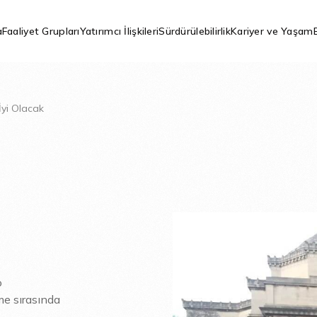
a
Faaliyet Grupları
Yatırımcı İlişkileri
Sürdürülebilirlik
Kariyer ve Yaşam
İyi Olacak
o
şme sırasında