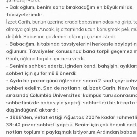
-
Bak oğlum, benim sana bırakacağım en büyük miras,
tavsiyelerimdir.
İzzet Garih, bunun üzerine arada babasının odasına girip, ta
almaya çalıştı. Ancak, iş ortamında uzun konuşmak pek 
değildi. Babasına gözlemini aktarıp, çözüm istedi:
-
Babacığım, kitabında tavsiyelerini herkesle paylaştın
oğlunum. Tavsiyeler konusunda bana torpil geçemez m
Garih, oğluna torpilin ipucunu verdi:
-
Seninle sohbet ederiz, içinden kendi bahşişini ayıklar
sohbet için şu formülü önerdi:
-
Ayda bir pazar günü öğlenden sonra 2 saat çay-kahv
sohbet edelim. Sen de notlarını al.
İzzet Garih, New Yo
sırasında Columbia Üniversitesi kampüs turu sonrasın
sohbetimizde babasıyla yaptığı sohbetleri bir kitapta
düşündüğünü aktardı:
-
1998'den, vefat ettiği Ağustos 200l'e kadar rahmetl
38-40 pazar sohbeti yaptık. Benim için çok önemli notl
notları toplumla paylaşmak istiyorum.
Ardından babası