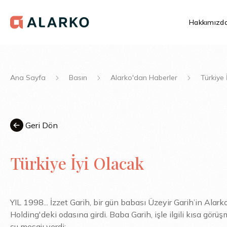
Hakkımızd
Ana Sayfa
Basın
Alarko'dan Haberler
Türkiye 
Geri Dön
Türkiye İyi Olacak
YIL 1998... İzzet Garih, bir gün babası Üzeyir Garih’in Alark
Holding'deki odasına girdi. Baba Garih, işle ilgili kısa görü
şu mesajı verdi: