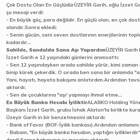
Çok Dostu Olan En Güçlüdür
ÜZEYİR Garih, oğlu İzzet Ga
şu mesajı verdi:
-
En büyük güç, para değildir. En güçlü olan, en çok dos
olandır.
Sonra ekledi:
-
Senin gücün, seni seven dostlarının enerjilerinin topl
kadardır...
Sahilde, Sandalda Sana Aşı Yapardım
ÜZEYİR Garih 
İzzet Garih e 12 yaşındaki günlerini anımsattı:
-
Sen 12 yaşındayken arada sahilde yürür, kimi zaman
binip kürek çekerdik. O sırada ben sana bir anlamda "a
Yani, hayatı, hayata bakışımı anlatırdım.
Ardından tavsi
aktardı:
-
Sen de çocuklarına "aşı' yapmayı ihmal etme...
En Büyük Banka Hesabı İyiliktir
ALARKO Holding Yöne
Başkanı İzzet Garih, grubu İshak Alaton'la birlikte kur
Üzeyir Garih in bir benzetmesini aktardı:
-
Bank of Favor (BOF-İyilik bankası).
Ardından anlamını 
-
Babam, "En büyük banka hesabın, yaptığın iyiliklerdir
derdi.
Sonra babasının şu mesajını aktardı: