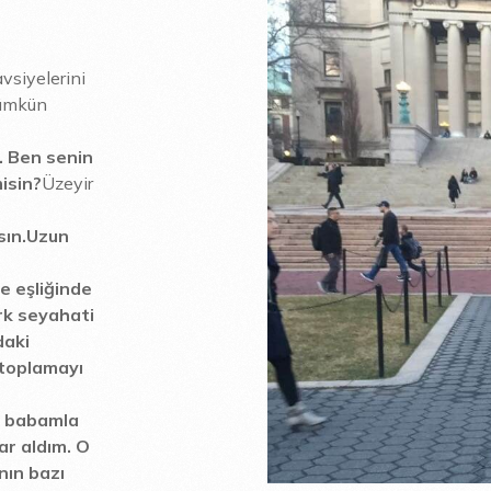
vsiyelerini
mümkün
. Ben senin
isin?
Üzeyir
sın.
Uzun
e eşliğinde
rk seyahati
daki
 toplamayı
i babamla
ar aldım. O
nın bazı