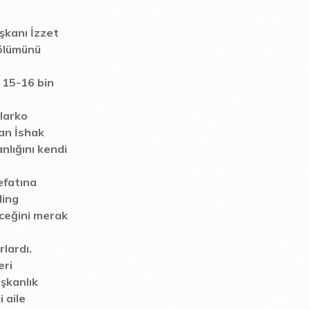
şkanı İzzet
bölümünü
a 15-16 bin
larko
tan İshak
nlığını kendi
efatına
ding
eceğini merak
lardı.
eri
aşkanlık
 aile