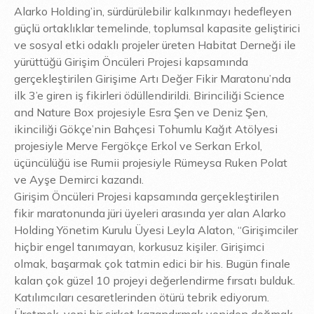
Alarko Holding’in, sürdürülebilir kalkınmayı hedefleyen
güçlü ortaklıklar temelinde, toplumsal kapasite geliştirici
ve sosyal etki odaklı projeler üreten Habitat Derneği ile
yürüttüğü Girişim Öncüleri Projesi kapsamında
gerçekleştirilen Girişime Artı Değer Fikir Maratonu’nda
ilk 3’e giren iş fikirleri ödüllendirildi. Birinciliği Science
and Nature Box projesiyle Esra Şen ve Deniz Şen,
ikinciliği Gökçe’nin Bahçesi Tohumlu Kağıt Atölyesi
projesiyle Merve Fergökçe Erkol ve Serkan Erkol,
üçüncülüğü ise Rumii projesiyle Rümeysa Ruken Polat
ve Ayşe Demirci kazandı.
Girişim Öncüleri Projesi kapsamında gerçekleştirilen
fikir maratonunda jüri üyeleri arasında yer alan Alarko
Holding Yönetim Kurulu Üyesi Leyla Alaton, “Girişimciler
hiçbir engel tanımayan, korkusuz kişiler. Girişimci
olmak, başarmak çok tatmin edici bir his. Bugün finale
kalan çok güzel 10 projeyi değerlendirme fırsatı bulduk.
Katılımcıları cesaretlerinden ötürü tebrik ediyorum.