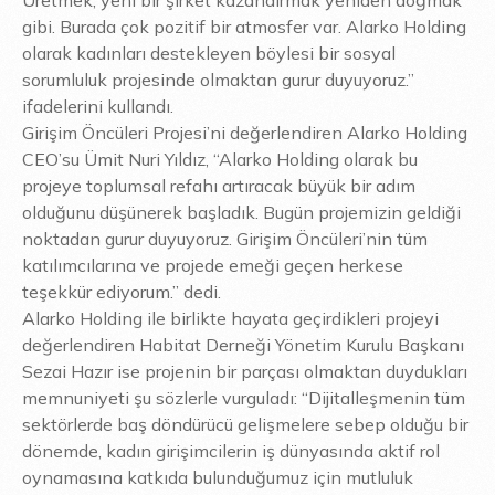
Üretmek, yeni bir şirket kazandırmak yeniden doğmak
gibi. Burada çok pozitif bir atmosfer var. Alarko Holding
olarak kadınları destekleyen böylesi bir sosyal
sorumluluk projesinde olmaktan gurur duyuyoruz.”
ifadelerini kullandı.
Girişim Öncüleri Projesi’ni değerlendiren Alarko Holding
CEO’su Ümit Nuri Yıldız, “Alarko Holding olarak bu
projeye toplumsal refahı artıracak büyük bir adım
olduğunu düşünerek başladık. Bugün projemizin geldiği
noktadan gurur duyuyoruz. Girişim Öncüleri’nin tüm
katılımcılarına ve projede emeği geçen herkese
teşekkür ediyorum.” dedi.
Alarko Holding ile birlikte hayata geçirdikleri projeyi
değerlendiren Habitat Derneği Yönetim Kurulu Başkanı
Sezai Hazır ise projenin bir parçası olmaktan duydukları
memnuniyeti şu sözlerle vurguladı: “Dijitalleşmenin tüm
sektörlerde baş döndürücü gelişmelere sebep olduğu bir
dönemde, kadın girişimcilerin iş dünyasında aktif rol
oynamasına katkıda bulunduğumuz için mutluluk