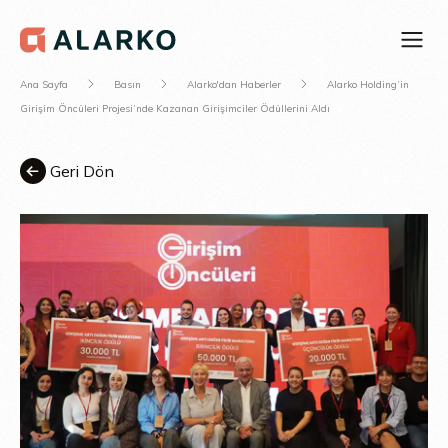
Ana Sayfa
Basın
Alarko'dan Haberler
Alarko Holding’in
Girişim Öncüleri Projesi’nde Kazanan Girişimciler Ödüllerini Aldı
Geri Dön