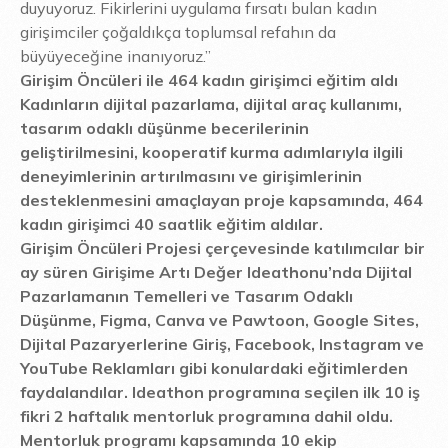
duyuyoruz. Fikirlerini uygulama fırsatı bulan kadın
girişimciler çoğaldıkça toplumsal refahın da
büyüyeceğine inanıyoruz.”
Girişim Öncüleri ile 464 kadın girişimci eğitim aldı
Kadınların dijital pazarlama, dijital araç kullanımı,
tasarım odaklı düşünme becerilerinin
geliştirilmesini, kooperatif kurma adımlarıyla ilgili
deneyimlerinin artırılmasını ve girişimlerinin
desteklenmesini amaçlayan proje kapsamında, 464
kadın girişimci 40 saatlik eğitim aldılar.
Girişim Öncüleri Projesi çerçevesinde katılımcılar bir
ay süren Girişime Artı Değer Ideathonu’nda Dijital
Pazarlamanın Temelleri ve Tasarım Odaklı
Düşünme, Figma, Canva ve Pawtoon, Google Sites,
Dijital Pazaryerlerine Giriş, Facebook, Instagram ve
YouTube Reklamları gibi konulardaki eğitimlerden
faydalandılar. Ideathon programına seçilen ilk 10 iş
fikri 2 haftalık mentorluk programına dahil oldu.
Mentorluk programı kapsamında 10 ekip