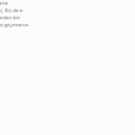
anık
. Biz de e-
erden biri
ta geçirmenin