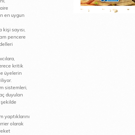
ni,
aire
çin en uygun
kişi sayısı,
plam pencere
delleri
cılara,
erece kritik
ve üyelerin
iliyor.
m sistemleri,
yaç duyulan
r şekilde
ım yaptıklarını
rier olarak
reket