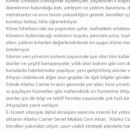
Kombi Sihirbazı özelliğinde ziyaretçiler, yaşadıkları il bilgisi
dairelerinin bulunduğu katı, yerleşim ve yalıtım durumunu, d
metrekaresi ve evin tavan yüksekliğini girerek, kendileri i
kombiyi birkaç tıkla öğrenebiliyor.
Klima Sihirbazı’nda ise yaşanılan şehir, mahaldeki ortalama 
klimanın kullanılacağı mekanın boyutu, pencere yönü, to
alanı, yalıtım kriterleri değerlendirilerek en uygun klima mo
listeleniyor.
Sitenin veri yönetim sistemi sayesinde üye olan tüm kullanı
ürünler ve çeşitli kampanyalar, yıllık ürün bakımı gibi son d
konularda hatırlatmalar yapılıyor, yeni geliştirilmiş ürünler 
ihtiyacı olabilecek diğer ürün grupları ile ilgili bilgiler gönder
Sitede Alarko Carrier’ın ürün gamında yer alan, bina yöneti
ısı paylaşım hizmetleri gibi mühendislik ön hizmetine ihti
ürünler için de bilgi ve teklif formları sayesinde çok hızlı bi
ihtiyaçlara yanıt veriliyor.
E-ticaret sitesiyle dijital dönüşüm sürecine önemli bir yatır
aktaran Alarko Carrier Genel Müdürü Cem Akan, “Alarko Car
trendleri yakından izliyor, uzun vadeli stratejik planlarla ha