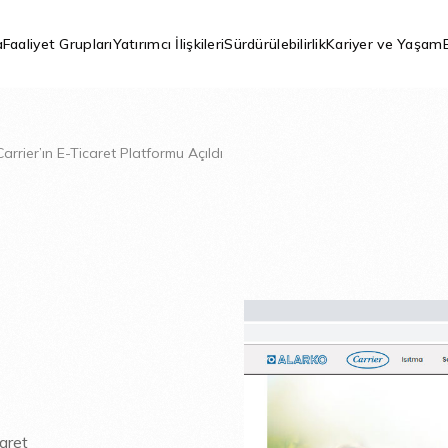
a
Faaliyet Grupları
Yatırımcı İlişkileri
Sürdürülebilirlik
Kariyer ve Yaşam
arrier’ın E-Ticaret Platformu Açıldı
aret