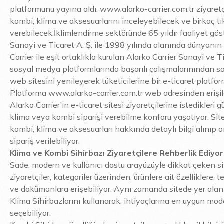
platformunu yayına aldı. www.alarko-carrier.com.tr ziyaretçi
kombi, klima ve aksesuarlarını inceleyebilecek ve birkaç tık
verebilecek.
İklimlendirme sektöründe 65 yıldır faaliyet gö
Sanayi ve Ticaret A. Ş. ile 1998 yılında alanında dünyanın 
Carrier ile eşit ortaklıkla kurulan Alarko Carrier Sanayi ve Ti
sosyal medya platformlarında başarılı çalışmalarınından s
web sitesini yenileyerek tüketicilerine bir e-ticaret platfo
Platforma www.alarko-carrier.com.tr web adresinden erişile
Alarko Carrier’ın e-ticaret sitesi ziyaretçilerine istedikleri 
klima veya kombi siparişi verebilme konforu yaşatıyor. Sit
kombi, klima ve aksesuarları hakkında detaylı bilgi alınıp o
sipariş verilebiliyor.
Klima ve Kombi Sihirbazı Ziyaretçilere Rehberlik Ediyor
Sade, modern ve kullanıcı dostu arayüzüyle dikkat çeken s
ziyaretçiler, kategoriler üzerinden, ürünlere ait özelliklere, t
ve dokümanlara erişebiliyor. Aynı zamanda sitede yer ala
Klima Sihirbazlarını kullanarak, ihtiyaçlarına en uygun mod
seçebiliyor.