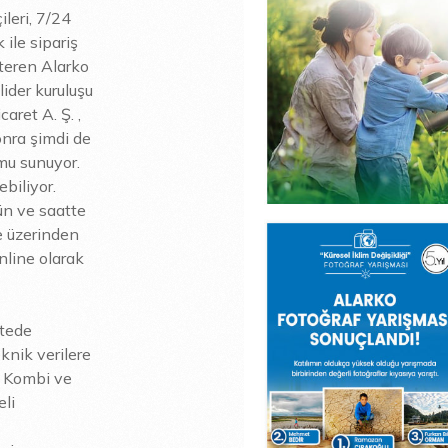
leri, 7/24
 ile sipariş
steren Alarko
lider kuruluşu
caret A. Ş. ,
onra şimdi de
rmu sunuyor.
biliyor.
gün ve saatte
e üzerinden
nline olarak
itede
eknik verilere
n Kombi ve
eli